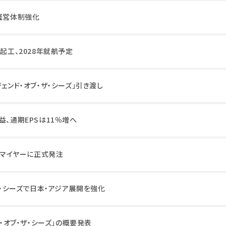
の経営体制強化
が起工、2028年就航予定
ジェンド・オブ・ザ・シーズ」引き渡し
益、通期EPSは11％増へ
船をマイヤーに正式発注
・ザ・シーズで日本・アジア展開を強化
ー・オブ・ザ・シーズ」の概要発表