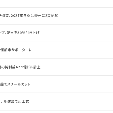
チ開業、2027年冬季は豪州に2隻配船
ープ、配当を50％引き上げ
開催都市サポーターに
%増の純利益42.9億ドル計上
第5船でスチールカット
ミナル建設で起工式