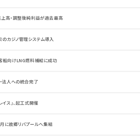
売上高・調整後純利益が過去最高
ナミのカジノ管理システム導入
客船向けLNG燃料補給に成功
単一法人への統合完了
レイス」、起工式開催
年5月に故郷リバプールへ集結