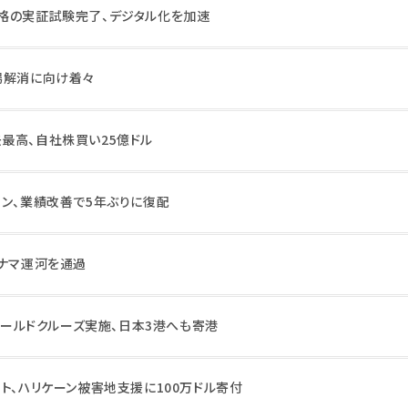
格の実証試験完了、デジタル化を加速
場解消に向け着々
最高、自社株買い25億ドル
ョン、業績改善で5年ぶりに復配
パナマ運河を通過
のワールドクルーズ実施、日本3港へも寄港
ト、ハリケーン被害地支援に100万ドル寄付